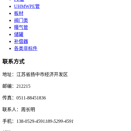
UHMWPE管
板材
阀门类
曝气管
储罐
补偿器
各类非标件
联系方式
地址：江苏省扬中市经济开发区
邮编：212215
传真：0511-88451836
联系人：周长明
手机：138-0529-4591
189-5299-4591