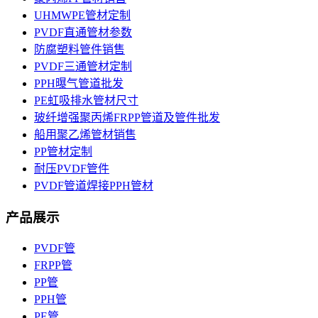
UHMWPE管材定制
PVDF直通管材参数
防腐塑料管件销售
PVDF三通管材定制
PPH曝气管道批发
PE虹吸排水管材尺寸
玻纤增强聚丙烯FRPP管道及管件批发
船用聚乙烯管材销售
PP管材定制
耐压PVDF管件
PVDF管道焊接PPH管材
产品展示
PVDF管
FRPP管
PP管
PPH管
PE管