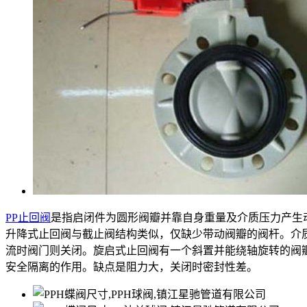
PP止回阀
是指启闭件为圆形阀瓣并靠自身重量及介质压力产生
升降式止回阀与截止阀结构类似，仅缺少带动阀瓣的阀杆。介
流时阀门则关闭。旋启式止回阀有一个斜置并能绕轴旋转的阀
安全隔离的作用。缺点是阻力大，关闭时密封性差。