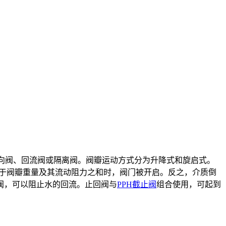
向阀、回流阀或隔离阀。阀瓣运动方式分为升降式和旋启式。
大于阀瓣重量及其流动阻力之和时，阀门被开启。反之，介质倒
阀，可以阻止水的回流。止回阀与
PPH截止阀
组合使用，可起到