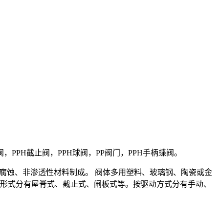
蝶阀，PPH截止阀，PPH球阀，PP阀门，PPH手柄蝶阀。
腐蚀、非渗透性材料制成。 阀体多用塑料、玻璃钢、陶瓷或金
构形式分有屋脊式、截止式、闸板式等。按驱动方式分有手动、