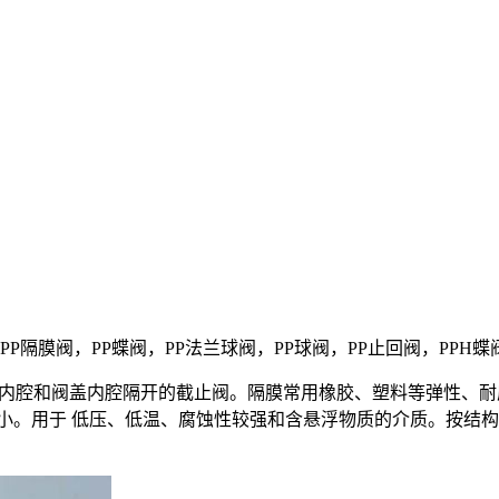
，FRPP隔膜阀，PP蝶阀，PP法兰球阀，PP球阀，PP止回阀，PPH
内腔和阀盖内腔隔开的截止阀。隔膜常用橡胶、塑料等弹性、耐
小。用于 低压、低温、腐蚀性较强和含悬浮物质的介质。按结