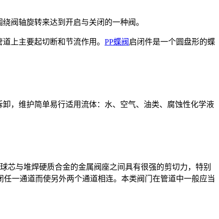
围绕阀轴旋转来达到开启与关闭的一种阀。
管道上主要起切断和节流作用。
PP蝶阀
启闭件是一个圆盘形的蝶
拆卸，维护简单易行适用流体：水、空气、油类、腐蚀性化学液
型球芯与堆焊硬质合金的金属阀座之间具有很强的剪切力，特别
闭任一通道而使另外两个通道相连。本类阀门在管道中一般应当