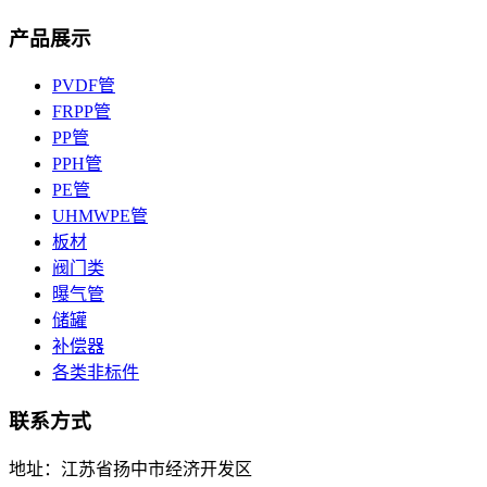
产品展示
PVDF管
FRPP管
PP管
PPH管
PE管
UHMWPE管
板材
阀门类
曝气管
储罐
补偿器
各类非标件
联系方式
地址：江苏省扬中市经济开发区