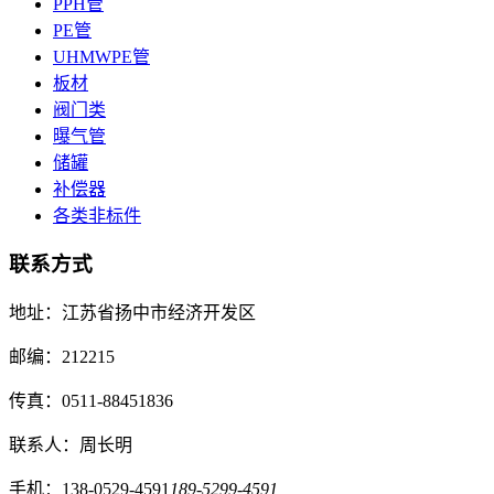
PPH管
PE管
UHMWPE管
板材
阀门类
曝气管
储罐
补偿器
各类非标件
联系方式
地址：江苏省扬中市经济开发区
邮编：212215
传真：0511-88451836
联系人：周长明
手机：138-0529-4591
189-5299-4591