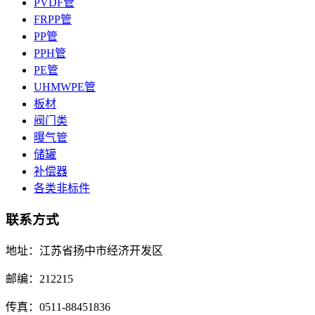
PVDF管
FRPP管
PP管
PPH管
PE管
UHMWPE管
板材
阀门类
曝气管
储罐
补偿器
各类非标件
联系方式
地址：江苏省扬中市经济开发区
邮编：212215
传真：0511-88451836