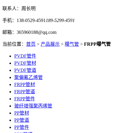
联系人：周长明
手机：138-0529-4591
189-5299-4591
邮箱：365960188@qq.com
当前位置：
首页
>
产品展示
>
曝气管
>
FRPP曝气管
PVDF管件
PVDF管材
PVDF管道
聚偏氟乙烯管
FRPP管材
FRPP管道
FRPP管件
玻纤增强聚丙烯管
PP管材
PP管道
PP管件