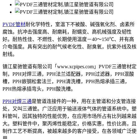
PVDF管材
耐化学特性，室温下不被酸、碱强氧化剂、卤素所
腐蚀。抗冲击强度高、耐磨耗，耐蠕变、高机械强度及韧性
好。耐热性佳、不燃性、长期使用温度－40～150℃、并有高
介电强度。具有突出的耐气候老化性、耐臭氧，抗紫外线及核
射线。
镇江星驰管道有限公司「www.xcpipes.com」PVDF三通管材定
制，PPH对焊三通，PPH法兰适配器，PPH过滤器，PPH混酸
槽，PPH嵌钢松套法兰，PPH清洗槽，PPH热熔承插三通，
PPH热熔承插弯头，PPH酸洗槽。
PPH对焊三通
是管道连接件的一种，用在主管道和分支管连接
处，又叫三通管。广泛应用于输送液体气体的管道系统中。塑
料管叫，因其独特的性能优势，在应用市场所占有比列越来越
大。塑料管件中，聚丙烯性能稳定，价格实惠，性价比高，且
制作工艺不断提高，被越来越多的客户接受，在各领域广泛使
用。