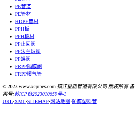
PE管道
PE管材
HDPE管材
PPH板
PPH板材
PP止回阀
PP法兰球阀
PP蝶阀
FRPP隔膜阀
FRPP曝气管
© 2023 www.xcpipes.com
镇江星驰管道有限公司 版权所有 备
案号:
苏ICP备2023010659号-1
URL
·
XML
·
SITEMAP
·
网站地图
·
防腐塑料管