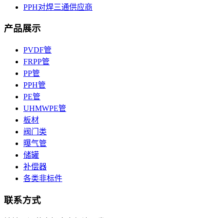
PPH对焊三通供应商
产品展示
PVDF管
FRPP管
PP管
PPH管
PE管
UHMWPE管
板材
阀门类
曝气管
储罐
补偿器
各类非标件
联系方式