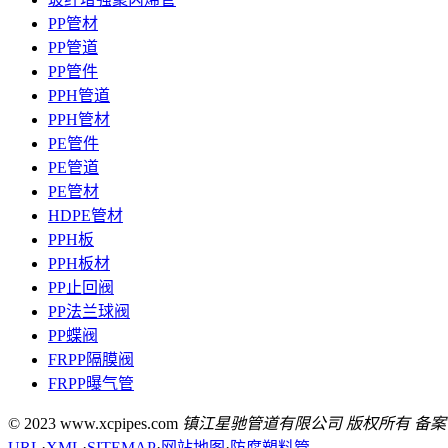
PP管材
PP管道
PP管件
PPH管道
PPH管材
PE管件
PE管道
PE管材
HDPE管材
PPH板
PPH板材
PP止回阀
PP法兰球阀
PP蝶阀
FRPP隔膜阀
FRPP曝气管
© 2023 www.xcpipes.com
镇江星驰管道有限公司 版权所有 备案
URL
·
XML
·
SITEMAP
·
网站地图
·
防腐塑料管