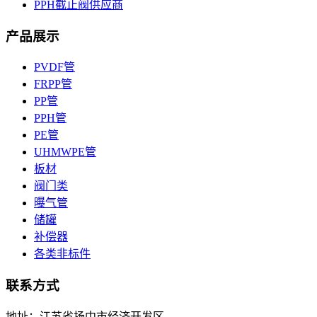
PPH截止阀供应商
产品展示
PVDF管
FRPP管
PP管
PPH管
PE管
UHMWPE管
板材
阀门类
曝气管
储罐
补偿器
各类非标件
联系方式
地址：江苏省扬中市经济开发区