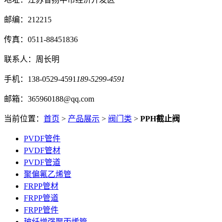
邮编：212215
传真：0511-88451836
联系人：周长明
手机：138-0529-4591
189-5299-4591
邮箱：365960188@qq.com
当前位置：
首页
>
产品展示
>
阀门类
>
PPH截止阀
PVDF管件
PVDF管材
PVDF管道
聚偏氟乙烯管
FRPP管材
FRPP管道
FRPP管件
玻纤增强聚丙烯管