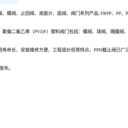
蝶阀、止回阀、液面计、底阀、阀门系列产品; FRPP、PP、P
、聚偏二氟乙烯（PVDF）塑料阀门包括：蝶阀、球阀、隔膜阀、截止阀
用寿命长、安装维修方便、工程造价低等特点，PPH截止阀已广
理发布。