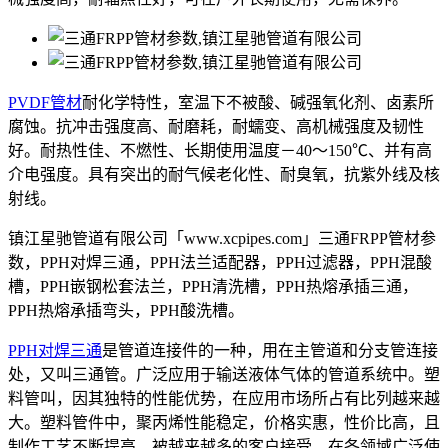
PVDF管材
耐化学特性，室温下不被酸、碱强氧化剂、卤素所
腐蚀。抗冲击强度高、耐磨耗，耐蠕变、高机械强度及韧性
好。耐热性佳、不燃性、长期使用温度－40～150℃、并有高
介电强度。具有突出的耐气候老化性、耐臭氧，抗紫外线及核
射线。
镇江星驰管道有限公司「www.xcpipes.com」三通FRPP管材参
数，PPH对焊三通，PPH法兰适配器，PPH过滤器，PPH混酸
槽，PPH嵌钢松套法兰，PPH清洗槽，PPH热熔承插三通，
PPH热熔承插弯头，PPH酸洗槽。
PPH对焊三通
是管道连接件的一种，用在主管道和分支管连接
处，又叫三通管。广泛应用于输送液体气体的管道系统中。塑
料管叫，因其独特的性能优势，在应用市场所占有比列越来越
大。塑料管件中，聚丙烯性能稳定，价格实惠，性价比高，且
制作工艺不断提高，被越来越多的客户接受，在各领域广泛使