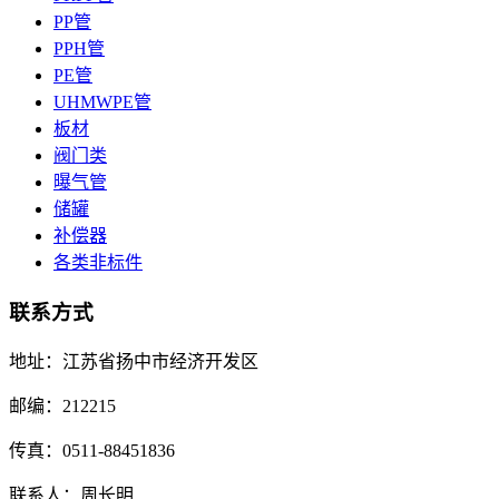
PP管
PPH管
PE管
UHMWPE管
板材
阀门类
曝气管
储罐
补偿器
各类非标件
联系方式
地址：江苏省扬中市经济开发区
邮编：212215
传真：0511-88451836
联系人：周长明