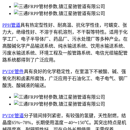
PPH管道
具有热定型性好、耐高温、抗化学性佳，可蠕变、张
力大，绝缘性好、不溶于有机溶剂，不干裂等特性。适用于化
学工厂、电子半导体厂、药品厂、污水处理厂等多种产业。在
高酸碱化学产品输送系统、纯水输送系统、饮用水输送系统、
污废水输送系统、环境工程及一般管路系统、电信光缆输配管
路系统都得到了广泛应用。
PVDF管件
具有良好的化学稳定性，在室温下不被酸、碱、强
氧化剂和卤素所腐蚀，广泛应用于石油化工、电子电气、钢厂
酸洗、酸碱液的输送。
PVDF管道
分子链间排列紧密，有较强的氢键，天性耐燃，结
晶度65%~78%，长期使用温度－40～150℃。其突出特点是机
械强度高，耐辐照性好，可在户外长期使用，无需保养。