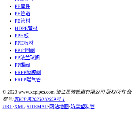
PE管件
PE管道
PE管材
HDPE管材
PPH板
PPH板材
PP止回阀
PP法兰球阀
PP蝶阀
FRPP隔膜阀
FRPP曝气管
© 2023 www.xcpipes.com
镇江星驰管道有限公司 版权所有 备
案号:
苏ICP备2023010659号-1
URL
·
XML
·
SITEMAP
·
网站地图
·
防腐塑料管