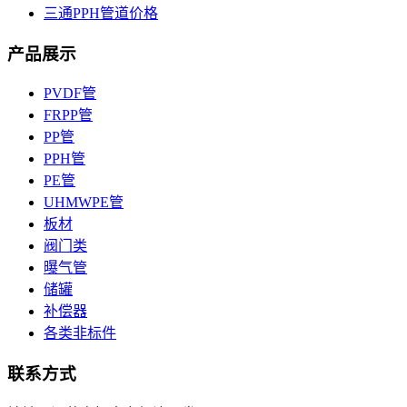
三通PPH管道价格
产品展示
PVDF管
FRPP管
PP管
PPH管
PE管
UHMWPE管
板材
阀门类
曝气管
储罐
补偿器
各类非标件
联系方式