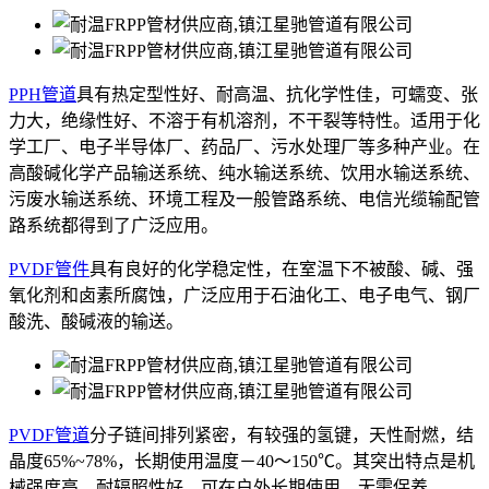
PPH管道
具有热定型性好、耐高温、抗化学性佳，可蠕变、张
力大，绝缘性好、不溶于有机溶剂，不干裂等特性。适用于化
学工厂、电子半导体厂、药品厂、污水处理厂等多种产业。在
高酸碱化学产品输送系统、纯水输送系统、饮用水输送系统、
污废水输送系统、环境工程及一般管路系统、电信光缆输配管
路系统都得到了广泛应用。
PVDF管件
具有良好的化学稳定性，在室温下不被酸、碱、强
氧化剂和卤素所腐蚀，广泛应用于石油化工、电子电气、钢厂
酸洗、酸碱液的输送。
PVDF管道
分子链间排列紧密，有较强的氢键，天性耐燃，结
晶度65%~78%，长期使用温度－40～150℃。其突出特点是机
械强度高，耐辐照性好，可在户外长期使用，无需保养。