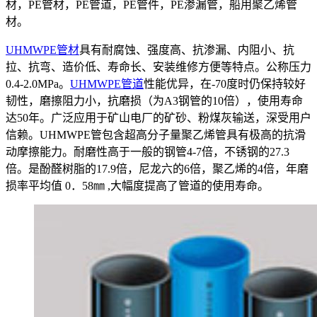
材，PE管材，PE管道，PE管件，PE渗漏管，船用聚乙烯管
材。
UHMWPE管材
具有耐腐蚀、强度高、抗渗漏、内阻小、抗
拉、抗弯、造价低、寿命长、安装维修方便等特点。公称压力
0.4-2.0MPa。
UHMWPE管道
性能优异，在-70度时仍保持较好
韧性，磨擦阻力小，抗磨损（为A3钢管的10倍），使用寿命
达50年。广泛应用于矿山电厂的矿砂、粉煤灰输送，深受用户
信赖。UHMWPE管包含超高分子量聚乙烯管具有极高的抗滑
动摩擦能力。耐磨性高于一般的钢管4-7倍，不锈钢的27.3
倍。是酚醛树脂的17.9倍，尼龙六的6倍，聚乙烯的4倍，年磨
损率平均值 0．58㎜ ,大幅度提高了管道的使用寿命。