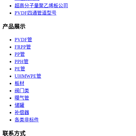
超高分子量聚乙烯板公司
PVDF四通管道型号
产品展示
PVDF管
FRPP管
PP管
PPH管
PE管
UHMWPE管
板材
阀门类
曝气管
储罐
补偿器
各类非标件
联系方式