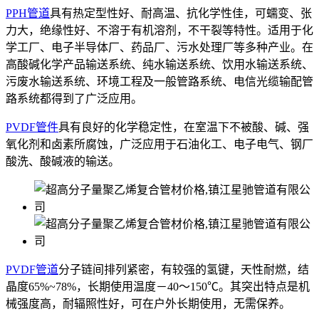
PPH管道
具有热定型性好、耐高温、抗化学性佳，可蠕变、张
力大，绝缘性好、不溶于有机溶剂，不干裂等特性。适用于化
学工厂、电子半导体厂、药品厂、污水处理厂等多种产业。在
高酸碱化学产品输送系统、纯水输送系统、饮用水输送系统、
污废水输送系统、环境工程及一般管路系统、电信光缆输配管
路系统都得到了广泛应用。
PVDF管件
具有良好的化学稳定性，在室温下不被酸、碱、强
氧化剂和卤素所腐蚀，广泛应用于石油化工、电子电气、钢厂
酸洗、酸碱液的输送。
PVDF管道
分子链间排列紧密，有较强的氢键，天性耐燃，结
晶度65%~78%，长期使用温度－40～150℃。其突出特点是机
械强度高，耐辐照性好，可在户外长期使用，无需保养。