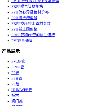
PVDF管件是对接还是承插焊
FRPP曝气管材规格
PPH偏心异径管材价格
PPH清洗槽型号
FRPP模压排水管材参数
PPH截止阀价格
FRPP管和PP管的法兰连接
PVDF直通管
产品展示
PVDF管
FRPP管
PP管
PPH管
PE管
UHMWPE管
板材
阀门类