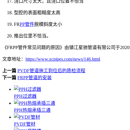
浇口尺寸太大，且浇口位置不恰当
型腔的表面粗糙度太高
FR
PP管件
脱模斜度太小
推出位里不恰当。
《FRPP管件常见问题的原因》由镇江星驰管道有限公司于2020
文章地址：
https://www.xcpipes.com/news/146.html
上一篇
PVDF管道施工到位后的质检流程
下一篇
FRPP管道的安装
PPH过滤器
PPH热熔承插三通
PVDF管材