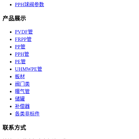
PPH球阀参数
产品展示
PVDF管
FRPP管
PP管
PPH管
PE管
UHMWPE管
板材
阀门类
曝气管
储罐
补偿器
各类非标件
联系方式