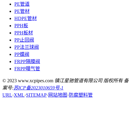
PE管道
PE管材
HDPE管材
PPH板
PPH板材
PP止回阀
PP法兰球阀
PP蝶阀
FRPP隔膜阀
FRPP曝气管
© 2023 www.xcpipes.com
镇江星驰管道有限公司 版权所有 备
案号:
苏ICP备2023010659号-1
URL
·
XML
·
SITEMAP
·
网站地图
·
防腐塑料管