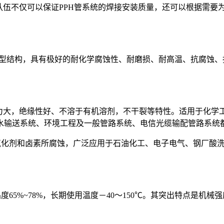
伍不仅可以保证PPH管系统的焊接安装质量，还可以根据需要
ta晶型结构，具有极好的耐化学腐蚀性、耐磨损、耐高温、抗腐蚀
力大，绝缘性好、不溶于有机溶剂，不干裂等特性。适用于化学
水输送系统、环境工程及一般管路系统、电信光缆输配管路系统
氧化剂和卤素所腐蚀，广泛应用于石油化工、电子电气、钢厂酸
65%~78%，长期使用温度－40～150℃。其突出特点是机