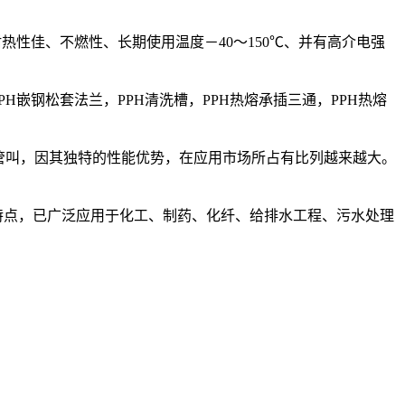
性佳、不燃性、长期使用温度－40～150℃、并有高介电强
，PPH嵌钢松套法兰，PPH清洗槽，PPH热熔承插三通，PPH热熔
管叫，因其独特的性能优势，在应用市场所占有比列越来越大。
特点，已广泛应用于化工、制药、化纤、给排水工程、污水处理