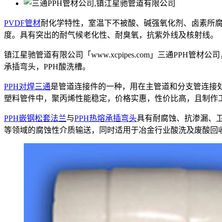
PVDF管材
耐化学特性，室温下不被酸、碱强氧化剂、卤素所腐
度。具有突出的耐气候老化性、耐臭氧，抗紫外线及核射线。
镇江星驰管道有限公司「www.xcpipes.com」三通PPH管
承插弯头，PPH酸洗槽。
PPH对焊三通
是管道连接件的一种，用在主管道和分支管连接
塑料管件中，聚丙烯性能稳定，价格实惠，性价比高，且制作
PPH嵌钢松套法兰
与
PPH热熔承插弯头
具有耐腐蚀、抗渗漏、
等领域的腐蚀性介质输送，同时适用于冶金行业酸洗及废酸回