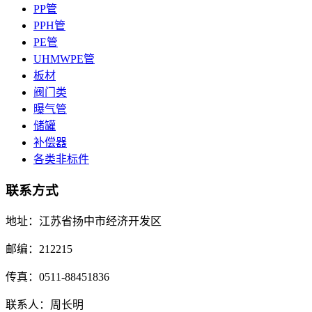
PP管
PPH管
PE管
UHMWPE管
板材
阀门类
曝气管
储罐
补偿器
各类非标件
联系方式
地址：江苏省扬中市经济开发区
邮编：212215
传真：0511-88451836
联系人：周长明