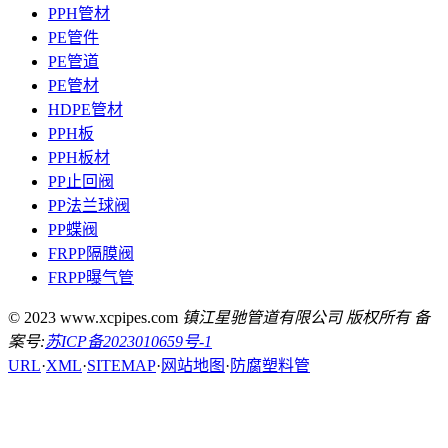
PPH管材
PE管件
PE管道
PE管材
HDPE管材
PPH板
PPH板材
PP止回阀
PP法兰球阀
PP蝶阀
FRPP隔膜阀
FRPP曝气管
© 2023 www.xcpipes.com
镇江星驰管道有限公司 版权所有 备
案号:
苏ICP备2023010659号-1
URL
·
XML
·
SITEMAP
·
网站地图
·
防腐塑料管