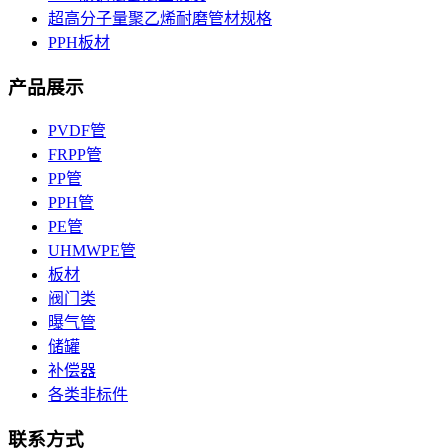
超高分子量聚乙烯耐磨管材规格
PPH板材
产品展示
PVDF管
FRPP管
PP管
PPH管
PE管
UHMWPE管
板材
阀门类
曝气管
储罐
补偿器
各类非标件
联系方式