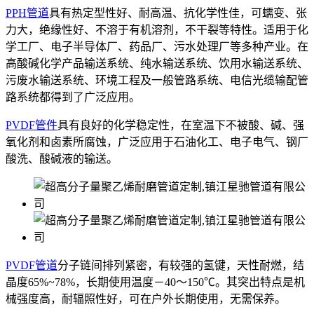
PPH管道
具有热定型性好、耐高温、抗化学性佳，可蠕变、张
力大，绝缘性好、不溶于有机溶剂，不干裂等特性。适用于化
学工厂、电子半导体厂、药品厂、污水处理厂等多种产业。在
高酸碱化学产品输送系统、纯水输送系统、饮用水输送系统、
污废水输送系统、环境工程及一般管路系统、电信光缆输配管
路系统都得到了广泛应用。
PVDF管件
具有良好的化学稳定性，在室温下不被酸、碱、强
氧化剂和卤素所腐蚀，广泛应用于石油化工、电子电气、钢厂
酸洗、酸碱液的输送。
PVDF管道
分子链间排列紧密，有较强的氢键，天性耐燃，结
晶度65%~78%，长期使用温度－40～150℃。其突出特点是机
械强度高，耐辐照性好，可在户外长期使用，无需保养。