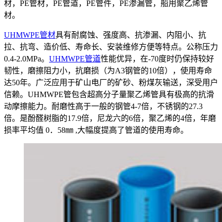
材，PE管材，PE管道，PE管件，PE渗漏管，船用聚乙烯管
材。
UHMWPE管材
具有耐腐蚀、强度高、抗渗漏、内阻小、抗
拉、抗弯、造价低、寿命长、安装维修方便等特点。公称压力
0.4-2.0MPa。
UHMWPE管道
性能优异，在-70度时仍保持较好
韧性，磨擦阻力小，抗磨损（为A3钢管的10倍），使用寿命
达50年。广泛应用于矿山电厂的矿砂、粉煤灰输送，深受用户
信赖。UHMWPE管包含超高分子量聚乙烯管具有极高的抗滑
动摩擦能力。耐磨性高于一般的钢管4-7倍，不锈钢的27.3
倍。是酚醛树脂的17.9倍，尼龙六的6倍，聚乙烯的4倍，年磨
损率平均值 0．58㎜ ,大幅度提高了管道的使用寿命。