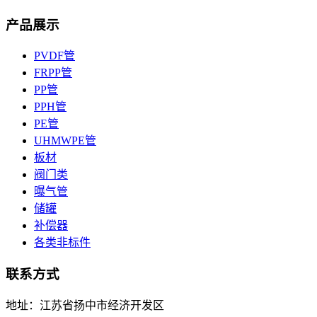
产品展示
PVDF管
FRPP管
PP管
PPH管
PE管
UHMWPE管
板材
阀门类
曝气管
储罐
补偿器
各类非标件
联系方式
地址：江苏省扬中市经济开发区