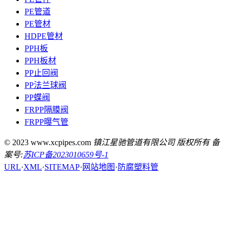
PE管道
PE管材
HDPE管材
PPH板
PPH板材
PP止回阀
PP法兰球阀
PP蝶阀
FRPP隔膜阀
FRPP曝气管
© 2023 www.xcpipes.com
镇江星驰管道有限公司 版权所有 备
案号:
苏ICP备2023010659号-1
URL
·
XML
·
SITEMAP
·
网站地图
·
防腐塑料管