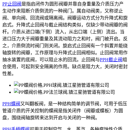
PP止回阀
是指启闭件为圆形阀瓣并靠自身重量及介质压力产
生动作来阻断介质倒流的一种阀门。属自动阀类，又称逆止
阀、单向阀、回流阀或隔离阀。阀瓣运动方式分为升降式和旋
启式。升降式止回阀与截止阀结构类似，仅缺少带动阀瓣的阀
杆。介质从进口端(下侧）流入，从出口端（上侧）流出。当
进口压力大于阀瓣重量及其流动阻力之和时，阀门被开启。反
之，介质倒流时阀门则关闭。旋启式止回阀有一个斜置并能绕
轴旋转的阀瓣，工作原理与升降式止回阀相似。止回阀常用作
抽水装置的底阀，可以阻止水的回流。止回阀与
PPH截止阀
组
合使用，可起到安全隔离的作用。缺点是阻力大，关闭时密封
性差。
PPH蝶阀
又叫翻板阀，是一种结构简单的调节阀，可用于低压
管道介质的开关控制的蝶阀是指关闭件（阀瓣或蝶板）为圆
盘，围绕阀轴旋转来达到开启与关闭的一种阀。
PPH手柄蝶阀
可用于控制空气、水、蒸汽、各种腐蚀性介质、