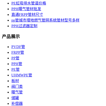
PE虹吸排水管道价格
PPH曝气管材批发
直通FRPP管材尺寸
pp管城市埋地燃气管网系统管材型号多样
PPH过滤器定制
产品展示
PVDF管
FRPP管
PP管
PPH管
PE管
UHMWPE管
板材
阀门类
曝气管
储罐
补偿器