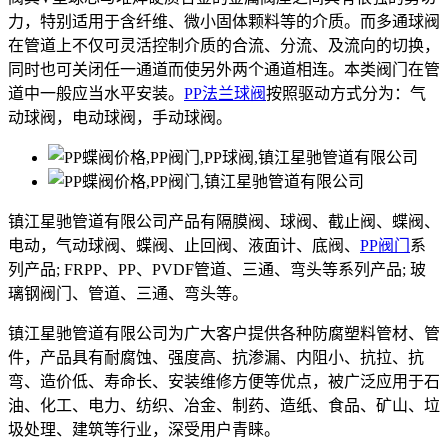
力，特别适用于含纤维、微小固体颗料等的介质。而多通球阀
在管道上不仅可灵活控制介质的合流、分流、及流向的切换，
同时也可关闭任一通道而使另外两个通道相连。本类阀门在管
道中一般应当水平安装。
PP法兰球阀
按照驱动方式分为：气
动球阀，电动球阀，手动球阀。
镇江星驰管道有限公司产品有隔膜阀、球阀、截止阀、蝶阀、
电动，气动球阀、蝶阀、止回阀、液面计、底阀、
PP阀门
系
列产品; FRPP、PP、PVDF管道、三通、弯头等系列产品; 玻
璃钢阀门、管道、三通、弯头等。
镇江星驰管道有限公司为广大客户提供各种防腐塑料管材、管
件，产品具有耐腐蚀、强度高、抗渗漏、内阻小、抗拉、抗
弯、造价低、寿命长、安装维修方便等优点，被广泛应用于石
油、化工、电力、纺织、冶金、制药、造纸、食品、矿山、垃
圾处理、建筑等行业，深受用户青睐。