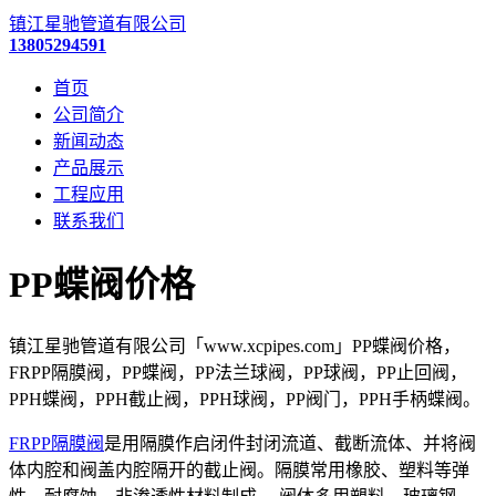
镇江星驰管道有限公司
13805294591
首页
公司简介
新闻动态
产品展示
工程应用
联系我们
PP蝶阀价格
镇江星驰管道有限公司「www.xcpipes.com」PP蝶阀价格，
FRPP隔膜阀，PP蝶阀，PP法兰球阀，PP球阀，PP止回阀，
PPH蝶阀，PPH截止阀，PPH球阀，PP阀门，PPH手柄蝶阀。
FRPP隔膜阀
是用隔膜作启闭件封闭流道、截断流体、并将阀
体内腔和阀盖内腔隔开的截止阀。隔膜常用橡胶、塑料等弹