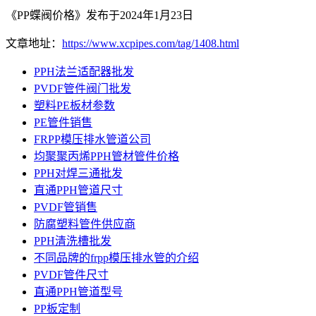
《PP蝶阀价格》发布于2024年1月23日
文章地址：
https://www.xcpipes.com/tag/1408.html
PPH法兰适配器批发
PVDF管件阀门批发
塑料PE板材参数
PE管件销售
FRPP模压排水管道公司
均聚聚丙烯PPH管材管件价格
PPH对焊三通批发
直通PPH管道尺寸
PVDF管销售
防腐塑料管件供应商
PPH清洗槽批发
不同品牌的frpp模压排水管的介绍
PVDF管件尺寸
直通PPH管道型号
PP板定制