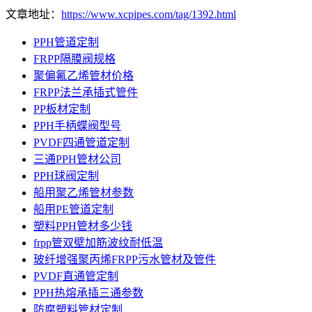
文章地址：
https://www.xcpipes.com/tag/1392.html
PPH管道定制
FRPP隔膜阀规格
聚偏氟乙烯管材价格
FRPP法兰承插式管件
PP板材定制
PPH手柄蝶阀型号
PVDF四通管道定制
三通PPH管材公司
PPH球阀定制
船用聚乙烯管材参数
船用PE管道定制
塑料PPH管材多少钱
frpp管双壁加筋波纹耐低温
玻纤增强聚丙烯FRPP污水管材及管件
PVDF直通管定制
PPH热熔承插三通参数
防腐塑料管材定制