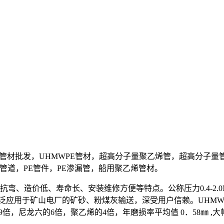
子量聚乙烯管材批发，UHMWPE管材，超高分子量聚乙烯管，超高
E管道，PE管件，PE渗漏管，船用聚乙烯管材。
、造价低、寿命长、安装维修方便等特点。公称压力0.4-2.0M
。广泛应用于矿山电厂的矿砂、粉煤灰输送，深受用户信赖。UHM
7.9倍，尼龙六的6倍，聚乙烯的4倍，年磨损率平均值 0．58㎜ 