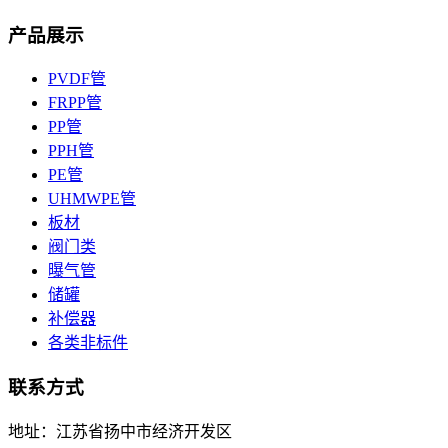
产品展示
PVDF管
FRPP管
PP管
PPH管
PE管
UHMWPE管
板材
阀门类
曝气管
储罐
补偿器
各类非标件
联系方式
地址：江苏省扬中市经济开发区