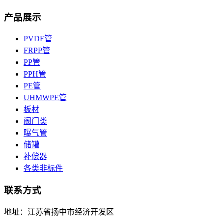
产品展示
PVDF管
FRPP管
PP管
PPH管
PE管
UHMWPE管
板材
阀门类
曝气管
储罐
补偿器
各类非标件
联系方式
地址：江苏省扬中市经济开发区