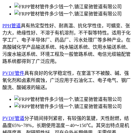
PPH管道
具有热定型性好、耐高温、抗化学性佳，可蠕变、张
力大，绝缘性好、不溶于有机溶剂，不干裂等特性。适用于化
学工厂、电子半导体厂、药品厂、污水处理厂等多种产业。在
高酸碱化学产品输送系统、纯水输送系统、饮用水输送系统、
污废水输送系统、环境工程及一般管路系统、电信光缆输配管
路系统都得到了广泛应用。
PVDF管件
具有良好的化学稳定性，在室温下不被酸、碱、强
氧化剂和卤素所腐蚀，广泛应用于石油化工、电子电气、钢厂
酸洗、酸碱液的输送。
PVDF管道
分子链间排列紧密，有较强的氢键，天性耐燃，结
晶度65%~78%，长期使用温度－40～150℃。其突出特点是机
械强度高，耐辐照性好，可在户外长期使用，无需保养。