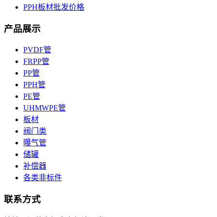
PPH板材批发价格
产品展示
PVDF管
FRPP管
PP管
PPH管
PE管
UHMWPE管
板材
阀门类
曝气管
储罐
补偿器
各类非标件
联系方式