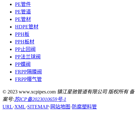
PE管件
PE管道
PE管材
HDPE管材
PPH板
PPH板材
PP止回阀
PP法兰球阀
PP蝶阀
FRPP隔膜阀
FRPP曝气管
© 2023 www.xcpipes.com
镇江星驰管道有限公司 版权所有 备
案号:
苏ICP备2023010659号-1
URL
·
XML
·
SITEMAP
·
网站地图
·
防腐塑料管