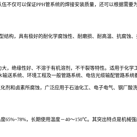
伍不仅可以保证PPH管系统的焊接安装质量，还可以根据需要
ta晶型结构，具有极好的耐化学腐蚀性、耐磨损、耐高温、抗腐蚀
力大，绝缘性好、不溶于有机溶剂，不干裂等特性。适用于化学
水输送系统、环境工程及一般管路系统、电信光缆输配管路系统
氧化剂和卤素所腐蚀，广泛应用于石油化工、电子电气、钢厂酸
65%~78%，长期使用温度－40～150℃。其突出特点是机