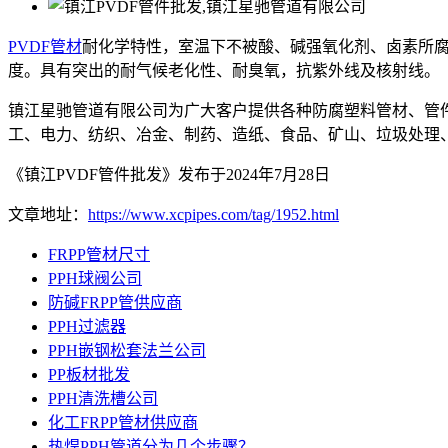
PVDF管材
耐化学特性，室温下不被酸、碱强氧化剂、卤素所腐
度。具有突出的耐气候老化性、耐臭氧，抗紫外线及核射线。
镇江星驰管道有限公司为广大客户提供各种防腐塑料管材、管
工、电力、纺织、冶金、制药、造纸、食品、矿山、垃圾处理
《镇江PVDF管件批发》发布于2024年7月28日
文章地址：
https://www.xcpipes.com/tag/1952.html
FRPP管材尺寸
PPH球阀公司
防碱FRPP管供应商
PPH过滤器
PPH嵌钢松套法兰公司
PP板材批发
PPH清洗槽公司
化工FRPP管材供应商
热焊PPH管道分为几个步骤？