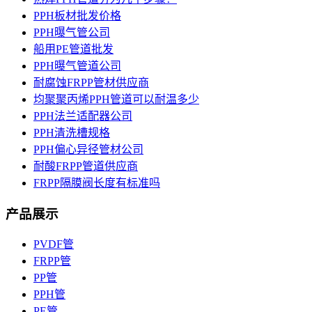
PPH板材批发价格
PPH曝气管公司
船用PE管道批发
PPH曝气管道公司
耐腐蚀FRPP管材供应商
均聚聚丙烯PPH管道可以耐温多少
PPH法兰适配器公司
PPH清洗槽规格
PPH偏心异径管材公司
耐酸FRPP管道供应商
FRPP隔膜阀长度有标准吗
产品展示
PVDF管
FRPP管
PP管
PPH管
PE管