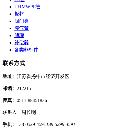
UHMWPE管
板材
阀门类
曝气管
储罐
补偿器
各类非标件
联系方式
地址：江苏省扬中市经济开发区
邮编：212215
传真：0511-88451836
联系人：周长明
手机：138-0529-4591
189-5299-4591