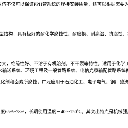
伍不仅可以保证PPH管系统的焊接安装质量，还可以根据需要
ta晶型结构，具有极好的耐化学腐蚀性、耐磨损、耐高温、抗腐蚀
力大，绝缘性好、不溶于有机溶剂，不干裂等特性。适用于化学
水输送系统、环境工程及一般管路系统、电信光缆输配管路系统
氧化剂和卤素所腐蚀，广泛应用于石油化工、电子电气、钢厂酸
65%~78%，长期使用温度－40～150℃。其突出特点是机