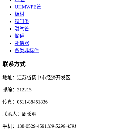
UHMWPE管
板材
阀门类
曝气管
储罐
补偿器
各类非标件
联系方式
地址：江苏省扬中市经济开发区
邮编：212215
传真：0511-88451836
联系人：周长明
手机：138-0529-4591
189-5299-4591