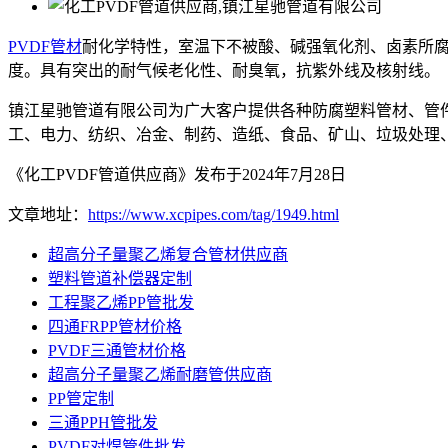
PVDF管材
耐化学特性，室温下不被酸、碱强氧化剂、卤素所腐
度。具有突出的耐气候老化性、耐臭氧，抗紫外线及核射线。
镇江星驰管道有限公司为广大客户提供各种防腐塑料管材、管
工、电力、纺织、冶金、制药、造纸、食品、矿山、垃圾处理
《化工PVDF管道供应商》发布于2024年7月28日
文章地址：
https://www.xcpipes.com/tag/1949.html
超高分子量聚乙烯复合管材供应商
塑料管道补偿器定制
工程聚乙烯PP管批发
四通FRPP管材价格
PVDF三通管材价格
超高分子量聚乙烯耐磨管供应商
PP管定制
三通PPH管批发
PVDF对焊管件批发