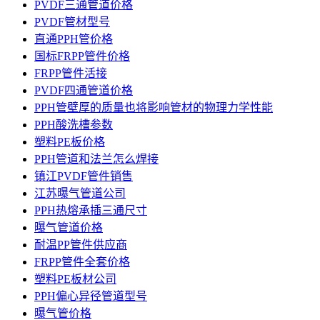
PVDF三通管道价格
PVDF管材型号
直通PPH管价格
国标FRPP管件价格
FRPP管件活接
PVDF四通管道价格
PPH管壁厚的质量也将影响管材的物理力学性能
PPH酸洗槽参数
塑料PE板价格
PPH管道和法兰怎么焊接
镇江PVDF管件销售
江苏曝气管道公司
PPH热熔承插三通尺寸
曝气管道价格
耐温PP管件供应商
FRPP管件全套价格
塑料PE板材公司
PPH偏心异径管道型号
曝气管价格