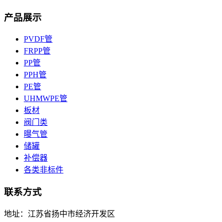
产品展示
PVDF管
FRPP管
PP管
PPH管
PE管
UHMWPE管
板材
阀门类
曝气管
储罐
补偿器
各类非标件
联系方式
地址：江苏省扬中市经济开发区