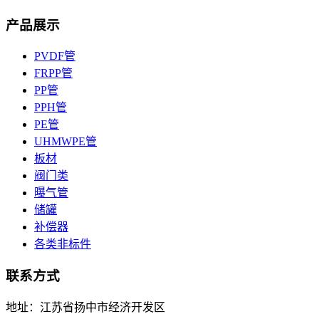
产品展示
PVDF管
FRPP管
PP管
PPH管
PE管
UHMWPE管
板材
阀门类
曝气管
储罐
补偿器
各类非标件
联系方式
地址：江苏省扬中市经济开发区