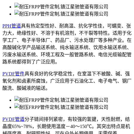
PPH管道
具有热定型性好、耐高温、抗化学性佳，可蠕变、张
力大，绝缘性好、不溶于有机溶剂，不干裂等特性。适用于化
学工厂、电子半导体厂、药品厂、污水处理厂等多种产业。在
高酸碱化学产品输送系统、纯水输送系统、饮用水输送系统、
污废水输送系统、环境工程及一般管路系统、电信光缆输配管
路系统都得到了广泛应用。
PVDF管件
具有良好的化学稳定性，在室温下不被酸、碱、强
氧化剂和卤素所腐蚀，广泛应用于石油化工、电子电气、钢厂
酸洗、酸碱液的输送。
PVDF管道
分子链间排列紧密，有较强的氢键，天性耐燃，结
晶度65%~78%，长期使用温度－40～150℃。其突出特点是机
械强度高，耐辐照性好，可在户外长期使用，无需保养。