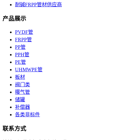
耐碱FRPP管材供应商
产品展示
PVDF管
FRPP管
PP管
PPH管
PE管
UHMWPE管
板材
阀门类
曝气管
储罐
补偿器
各类非标件
联系方式