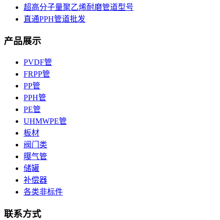
超高分子量聚乙烯耐磨管道型号
直通PPH管道批发
产品展示
PVDF管
FRPP管
PP管
PPH管
PE管
UHMWPE管
板材
阀门类
曝气管
储罐
补偿器
各类非标件
联系方式