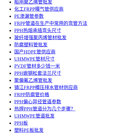
船用聚乙烯管批发
化工FRPP曝气管供应商
PE渗漏管参数
FRPP管道在生产中常用的弯管方法
PPH热熔承插弯头尺寸
玻纤增强聚丙烯管材批发
防腐塑料管批发
国产HDPE管供应商
UHMWPE管材尺寸
PVDF管材多少钱一米
PPH嵌钢松套法兰尺寸
聚偏氟乙烯管批发
镇江FRPP模压排水管材供应商
FRPP防腐管价格
PPH偏心异径管道参数
热焊PPH管道分为几个步骤？
UHMWPE管道批发
PPH板
塑料PE板批发