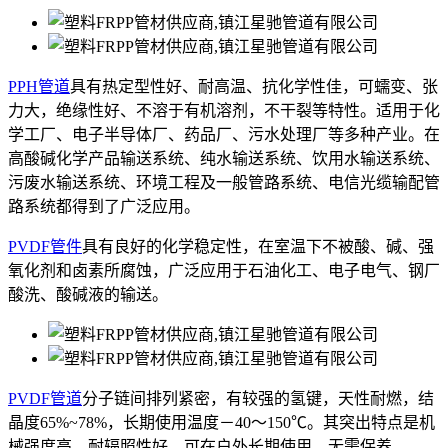
PPH管道
具有热定型性好、耐高温、抗化学性佳，可蠕变、张
力大，绝缘性好、不溶于有机溶剂，不干裂等特性。适用于化
学工厂、电子半导体厂、药品厂、污水处理厂等多种产业。在
高酸碱化学产品输送系统、纯水输送系统、饮用水输送系统、
污废水输送系统、环境工程及一般管路系统、电信光缆输配管
路系统都得到了广泛应用。
PVDF管件
具有良好的化学稳定性，在室温下不被酸、碱、强
氧化剂和卤素所腐蚀，广泛应用于石油化工、电子电气、钢厂
酸洗、酸碱液的输送。
PVDF管道
分子链间排列紧密，有较强的氢键，天性耐燃，结
晶度65%~78%，长期使用温度－40～150℃。其突出特点是机
械强度高，耐辐照性好，可在户外长期使用，无需保养。