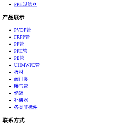
PPH过滤器
产品展示
PVDF管
FRPP管
PP管
PPH管
PE管
UHMWPE管
板材
阀门类
曝气管
储罐
补偿器
各类非标件
联系方式