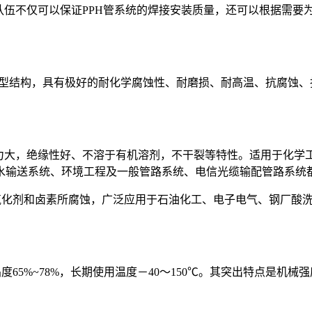
伍不仅可以保证PPH管系统的焊接安装质量，还可以根据需要
ta晶型结构，具有极好的耐化学腐蚀性、耐磨损、耐高温、抗腐蚀
力大，绝缘性好、不溶于有机溶剂，不干裂等特性。适用于化学
水输送系统、环境工程及一般管路系统、电信光缆输配管路系统
氧化剂和卤素所腐蚀，广泛应用于石油化工、电子电气、钢厂酸
65%~78%，长期使用温度－40～150℃。其突出特点是机