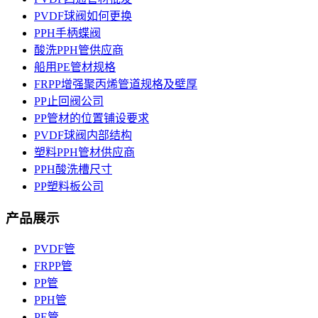
PVDF球阀如何更换
PPH手柄蝶阀
酸洗PPH管供应商
船用PE管材规格
FRPP增强聚丙烯管道规格及壁厚
PP止回阀公司
PP管材的位置铺设要求
PVDF球阀内部结构
塑料PPH管材供应商
PPH酸洗槽尺寸
PP塑料板公司
产品展示
PVDF管
FRPP管
PP管
PPH管
PE管