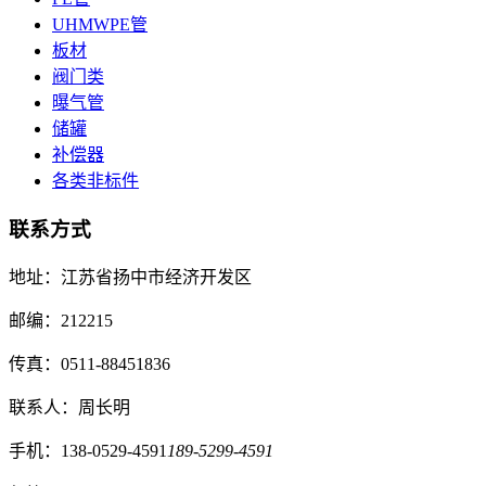
UHMWPE管
板材
阀门类
曝气管
储罐
补偿器
各类非标件
联系方式
地址：江苏省扬中市经济开发区
邮编：212215
传真：0511-88451836
联系人：周长明
手机：138-0529-4591
189-5299-4591