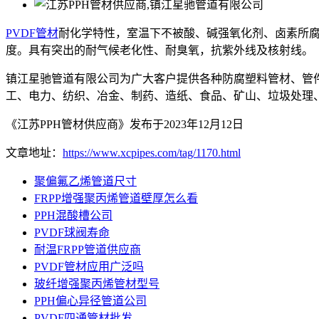
PVDF管材
耐化学特性，室温下不被酸、碱强氧化剂、卤素所腐
度。具有突出的耐气候老化性、耐臭氧，抗紫外线及核射线。
镇江星驰管道有限公司为广大客户提供各种防腐塑料管材、管
工、电力、纺织、冶金、制药、造纸、食品、矿山、垃圾处理
《江苏PPH管材供应商》发布于2023年12月12日
文章地址：
https://www.xcpipes.com/tag/1170.html
聚偏氟乙烯管道尺寸
FRPP增强聚丙烯管道壁厚怎么看
PPH混酸槽公司
PVDF球阀寿命
耐温FRPP管道供应商
PVDF管材应用广泛吗
玻纤增强聚丙烯管材型号
PPH偏心异径管道公司
PVDF四通管材批发