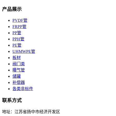
产品展示
PVDF管
FRPP管
PP管
PPH管
PE管
UHMWPE管
板材
阀门类
曝气管
储罐
补偿器
各类非标件
联系方式
地址：江苏省扬中市经济开发区