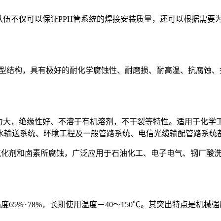
伍不仅可以保证PPH管系统的焊接安装质量，还可以根据需要
ta晶型结构，具有极好的耐化学腐蚀性、耐磨损、耐高温、抗腐蚀
力大，绝缘性好、不溶于有机溶剂，不干裂等特性。适用于化学
水输送系统、环境工程及一般管路系统、电信光缆输配管路系统
氧化剂和卤素所腐蚀，广泛应用于石油化工、电子电气、钢厂酸
65%~78%，长期使用温度－40～150℃。其突出特点是机