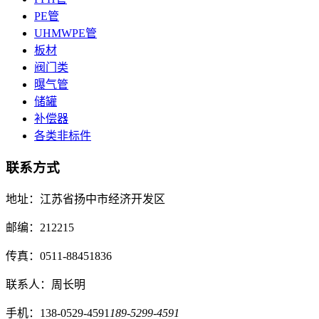
PE管
UHMWPE管
板材
阀门类
曝气管
储罐
补偿器
各类非标件
联系方式
地址：江苏省扬中市经济开发区
邮编：212215
传真：0511-88451836
联系人：周长明
手机：138-0529-4591
189-5299-4591