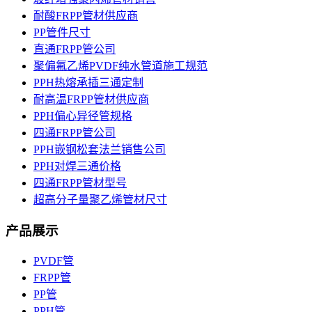
耐酸FRPP管材供应商
PP管件尺寸
直通FRPP管公司
聚偏氟乙烯PVDF纯水管道施工规范
PPH热熔承插三通定制
耐高温FRPP管材供应商
PPH偏心异径管规格
四通FRPP管公司
PPH嵌钢松套法兰销售公司
PPH对焊三通价格
四通FRPP管材型号
超高分子量聚乙烯管材尺寸
产品展示
PVDF管
FRPP管
PP管
PPH管