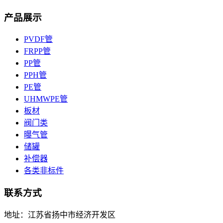
产品展示
PVDF管
FRPP管
PP管
PPH管
PE管
UHMWPE管
板材
阀门类
曝气管
储罐
补偿器
各类非标件
联系方式
地址：江苏省扬中市经济开发区