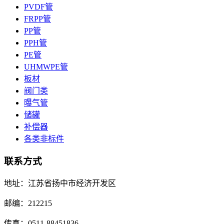
PVDF管
FRPP管
PP管
PPH管
PE管
UHMWPE管
板材
阀门类
曝气管
储罐
补偿器
各类非标件
联系方式
地址：江苏省扬中市经济开发区
邮编：212215
传真：0511-88451836