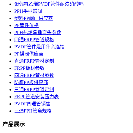
聚偏氟乙烯PVDF管件耐浓硝酸吗
PPH手柄蝶阀
塑料PP阀门供应商
PP管件价格
PPH热熔承插弯头参数
四通FRPP管道规格
PVDF管件是用什么连接
PP蝶阀供应商
直通FRPP管材定制
FRPP板材参数
四通FRPP管材参数
防腐PP板供应商
三通FRPP管道定制
FRPP管道安装压力表
PVDF四通管销售
三通PPH管道规格
产品展示