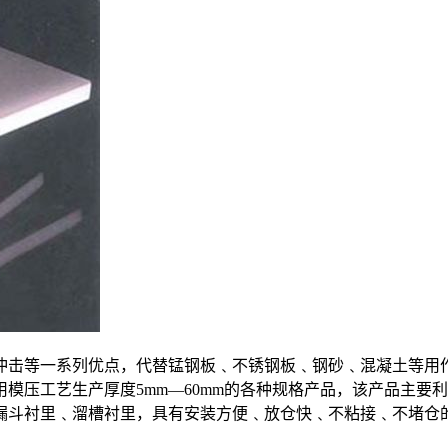
冲击等一系列优点，代替锰钢板﹑不锈钢板﹑钢砂﹑混凝土等用作
模压工艺生产厚度5mm—60mm的各种规格产品，该产品主要
漏斗衬里﹑溜槽衬里，具有安装方便﹑放仓快﹑不粘接﹑不堵仓